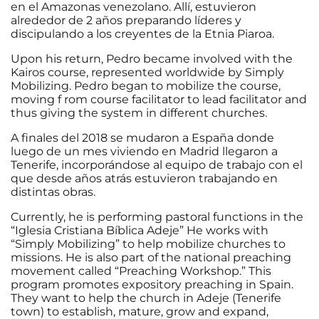
en el Amazonas venezolano. Allí, estuvieron
alrededor de 2 años preparando líderes y
discipulando a los creyentes de la Etnia Piaroa.
Upon his return, Pedro became involved with the
Kairos course, represented worldwide by Simply
Mobilizing. Pedro began to mobilize the course,
moving f rom course facilitator to lead facilitator and
thus giving the system in different churches.
A finales del 2018 se mudaron a España donde
luego de un mes viviendo en Madrid llegaron a
Tenerife, incorporándose al equipo de trabajo con el
que desde años atrás estuvieron trabajando en
distintas obras.
Currently, he is performing pastoral functions in the
“Iglesia Cristiana Bíblica Adeje” He works with
“Simply Mobilizing” to help mobilize churches to
missions. He is also part of the national preaching
movement called “Preaching Workshop.” This
program promotes expository preaching in Spain.
They want to help the church in Adeje (Tenerife
town) to establish, mature, grow and expand,