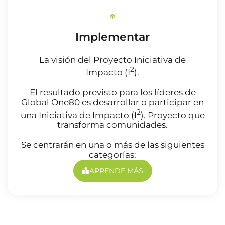
Implementar
La visión del Proyecto Iniciativa de
2
Impacto (I
).
El resultado previsto para los líderes de
Global One80 es desarrollar o participar en
2
una Iniciativa de Impacto (I
). Proyecto que
transforma comunidades.
Se centrarán en una o más de las siguientes
categorías:
APRENDE MÁS
Our Strategy in Global One80