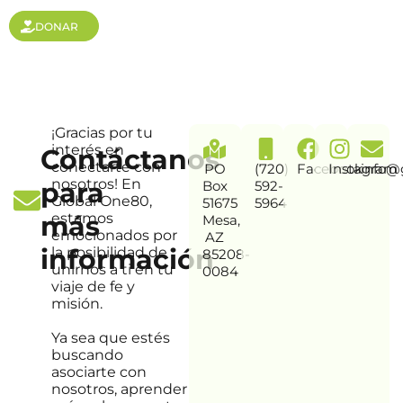
DONAR
¡Gracias por tu
interés en
Contáctanos
conectarte con
PO
(720)
Facebook
Instagram
info@
nosotros! En
para
Box
592-
Global One80,
51675
5964
más
estamos
Mesa,
emocionados por
AZ
información
la posibilidad de
85208-
unirnos a ti en tu
0084
viaje de fe y
misión.
Ya sea que estés
buscando
asociarte con
nosotros, aprender