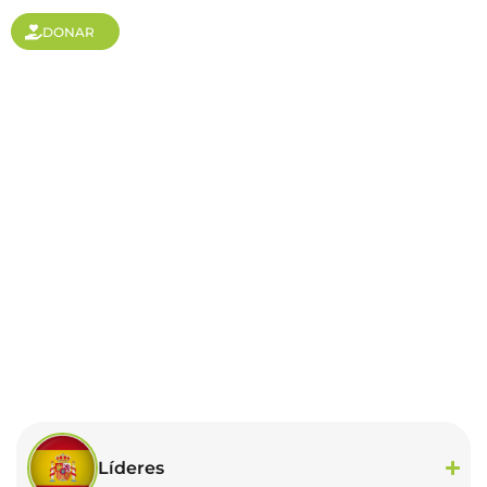
DONAR
España
Líderes