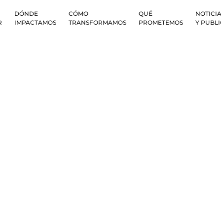
DÓNDE
CÓMO
QUÉ
NOTICIA
R
IMPACTAMOS
TRANSFORMAMOS
PROMETEMOS
Y PUBL
Y CONDICIONES 