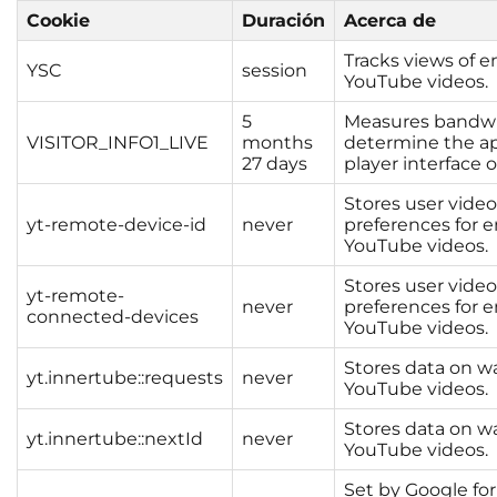
Cookie
Duración
Acerca de
Tracks views of
YSC
session
YouTube videos.
5
Measures bandwi
VISITOR_INFO1_LIVE
months
determine the a
27 days
player interface 
Stores user video
yt-remote-device-id
never
preferences for
YouTube videos.
Stores user video
yt-remote-
never
preferences for
connected-devices
YouTube videos.
Stores data on 
yt.innertube::requests
never
YouTube videos.
Stores data on 
yt.innertube::nextId
never
YouTube videos.
Set by Google for