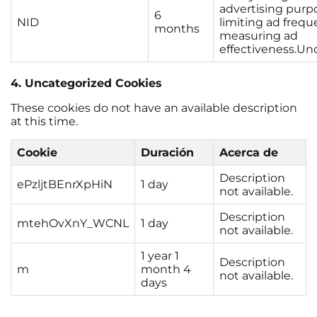
advertising purp
6
NID
limiting ad freq
months
measuring ad
effectiveness.Un
4. Uncategorized Cookies
These cookies do not have an available description
at this time.
Cookie
Duración
Acerca de
Description
ePzljtBEnrXpHiN
1 day
not available.
Description
mtehOvXnY_WCNL
1 day
not available.
1 year 1
Description
m
month 4
not available.
days