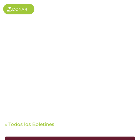
DONAR
¡Agradecida porque el
Señor es bueno!
« Todos los Boletines