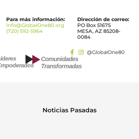
Para más información:
Dirección de correo:
Info@GlobalOne80.org
PO Box 51675
(720) 592-5964
MESA, AZ 85208-
0084
@GlobalOne80
íderes
Comunidades
Empoderados
Transformadas
Noticias Pasadas