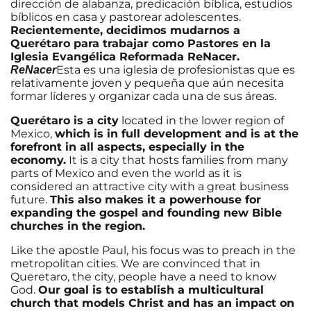
dirección de alabanza, predicación bíblica, estudios
bíblicos en casa y pastorear adolescentes.
Recientemente, decidimos mudarnos a
Querétaro para trabajar como Pastores en la
Iglesia Evangélica Reformada ReNacer.
Esta es una iglesia de profesionistas que es
ReNacer
relativamente joven y pequeña que aún necesita
formar líderes y organizar cada una de sus áreas.
Querétaro is a city
located in the lower region of
Mexico,
which is in full development and is at the
forefront in all aspects, especially in the
economy.
It is a city that hosts families from many
parts of Mexico and even the world as it is
considered an attractive city with a great business
future.
This also makes it a powerhouse for
expanding the gospel and founding new Bible
churches in the region.
Like the apostle Paul, his focus was to preach in the
metropolitan cities. We are convinced that in
Queretaro, the city, people have a need to know
God.
Our goal is to establish a multicultural
church that models Christ and has an impact on