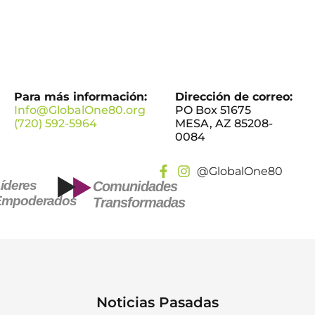
Para más información:
Dirección de correo:
Info@GlobalOne80.org
PO Box 51675
(720) 592-5964
MESA, AZ 85208-
0084
@GlobalOne80
íderes
Comunidades
Empoderados
Transformadas
Noticias Pasadas