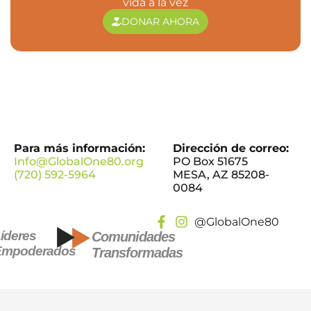
vida a la vez
DONAR AHORA
Para más información:
Dirección de correo:
Info@GlobalOne80.org
PO Box 51675
(720) 592-5964
MESA, AZ 85208-
0084
@GlobalOne80
íderes
Comunidades
Empoderados
Transformadas