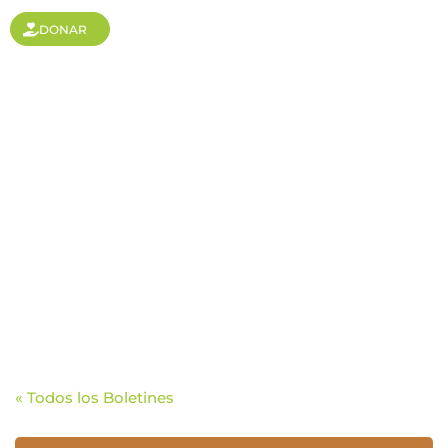
DONAR
Latinos apoyando a
latinos
« Todos los Boletines