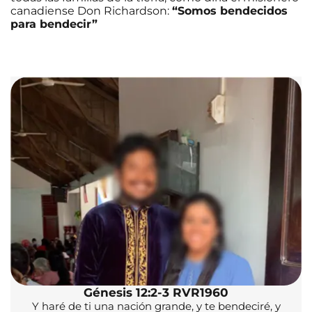
canadiense Don Richardson:
“Somos bendecidos
para bendecir”
Génesis 12:2-3 RVR1960
Y haré de ti una nación grande, y te bendeciré, y