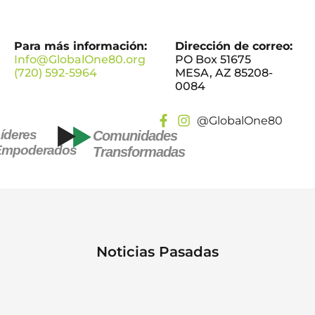
Para más información:
Dirección de correo:
Info@GlobalOne80.org
PO Box 51675
(720) 592-5964
MESA, AZ 85208-
0084
@GlobalOne80
íderes
Comunidades
Empoderados
Transformadas
Noticias Pasadas