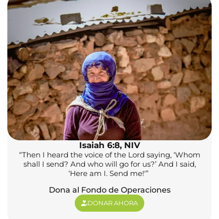
Isaiah 6:8, NIV
“Then I heard the voice of the Lord saying, ‘Whom
shall I send? And who will go for us?’ And I said,
‘Here am I. Send me!'”
Dona al Fondo de Operaciones
DONAR AHORA