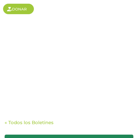
DONAR
2025: Un Año para Ser
Valientes en las Misiones
« Todos los Boletines